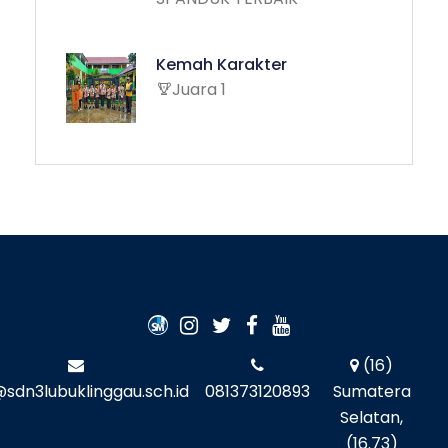
Kemah Karakter
Juara 1
(16)
@sdn3lubuklinggau.sch.id
081373120893
Sumatera
Selatan,
(16.73)